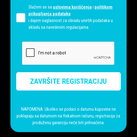
Slažem se sa
uslovima korišćenja
i
politikom
prikupljanja podataka
i dajem saglasnost za obradu unetih podataka u
skladu sa navedenim regulacijama.
ZAVRŠITE REGISTRACIJU
NAPOMENA: Ukoliko se podaci o datumu kupovine ne
poklapaju sa datumom na fiskalnom računu, registracija za
produženu garanciju neće biti prihvaćena.