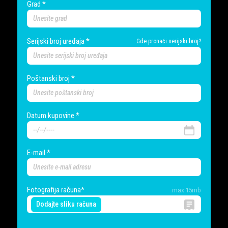
Grad *
Serijski broj uređaja *
Gde pronaći serijski broj?
Poštanski broj *
Datum kupovine *
E-mail *
Fotografija računa*
max 15mb
Dodajte sliku računa