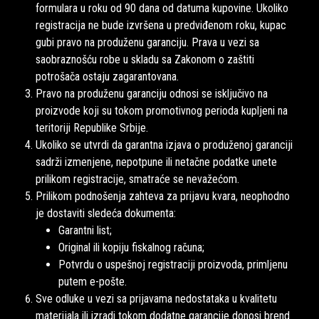
formulara u roku od 90 dana od datuma kupovine. Ukoliko
registracija ne bude izvršena u predviđenom roku, kupac
gubi pravo na produženu garanciju. Prava u vezi sa
saobraznošću robe u skladu sa Zakonom o zaštiti
potrošača ostaju zagarantovana.
Pravo na produženu garanciju odnosi se isključivo na
proizvode koji su tokom promotivnog perioda kupljeni na
teritoriji Republike Srbije.
Ukoliko se utvrdi da garantna izjava o produženoj garanciji
sadrži izmenjene, nepotpune ili netačne podatke unete
prilikom registracije, smatraće se nevažećom.
Prilikom podnošenja zahteva za prijavu kvara, neophodno
je dostaviti sledeća dokumenta:
Garantni list;
Original ili kopiju fiskalnog računa;
Potvrdu o uspešnoj registraciji proizvoda, primljenu
putem e-pošte.
Sve odluke u vezi sa prijavama nedostataka u kvalitetu
materijala ili izradi tokom dodatne garancije donosi brend